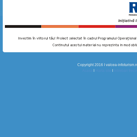
Copyright 2016 I valcea-infoturism.r
Acasa
l
Harta site
l
Intrebari frec