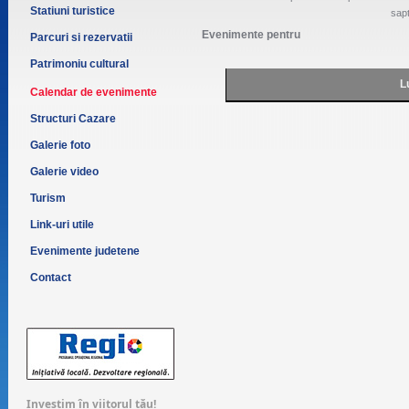
Statiuni turistice
sap
Evenimente pentru
Parcuri si rezervatii
Patrimoniu cultural
L
Calendar de evenimente
Structuri Cazare
Galerie foto
Galerie video
Turism
Link-uri utile
Evenimente judetene
Contact
Investim în viitorul tău!