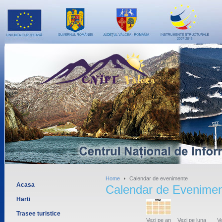
Home
Calendar de evenimente
Acasa
Calendar de Evenime
Harti
Trasee turistice
Vezi pe an
Vezi pe luna
Ve