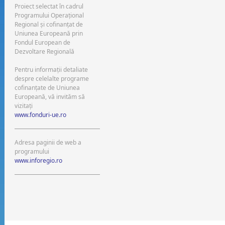
Proiect selectat în cadrul
Programului Operaţional
Regional şi cofinanţat de
Uniunea Europeană prin
Fondul European de
Dezvoltare Regională
Pentru informaţii detaliate
despre celelalte programe
cofinanţate de Uniunea
Europeană, vă invităm să
vizitaţi
www.fonduri-ue.ro
Adresa paginii de web a
programului
www.inforegio.ro