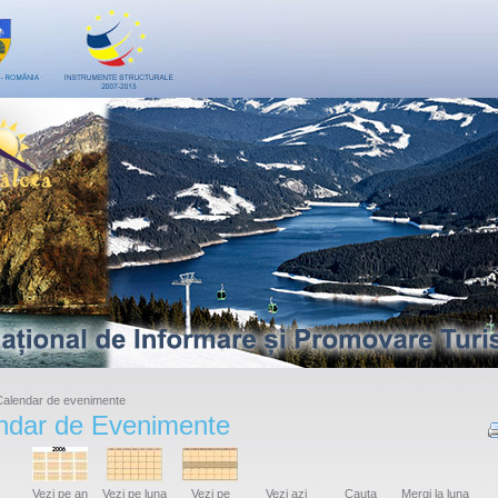
alendar de evenimente
ndar de Evenimente
Vezi pe an
Vezi pe luna
Vezi pe
Vezi azi
Cauta
Mergi la luna