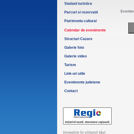
Statiuni turistice
Evenime
Parcuri si rezervatii
Patrimoniu cultural
Calendar de evenimente
Structuri Cazare
Galerie foto
Galerie video
Turism
Link-uri utile
Evenimente judetene
Contact
Investim în viitorul tău!