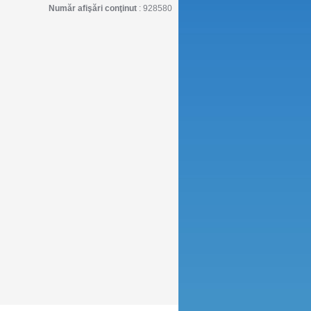
Număr afişări conţinut
: 928580