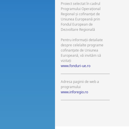
Proiect selectat în cadrul
Programului Operaţional
Regional şi cofinanţat de
Uniunea Europeană prin
Fondul European de
Dezvoltare Regională
Pentru informaţii detaliate
despre celelalte programe
cofinanţate de Uniunea
Europeană, vă invităm să
vizitaţi
www.fonduri-ue.ro
Adresa paginii de web a
programului
www.inforegio.ro