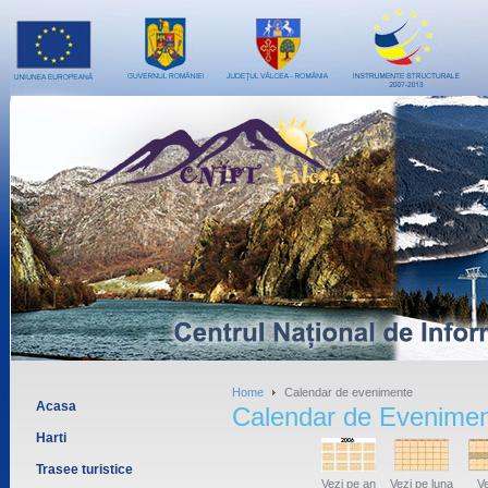
Home
Calendar de evenimente
Acasa
Calendar de Evenime
Harti
Trasee turistice
Vezi pe an
Vezi pe luna
Ve