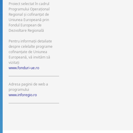
Proiect selectat în cadrul
Programului Operaţional
Regional şi cofinanţat de
Uniunea Europeană prin
Fondul European de
Dezvoltare Regională
Pentru informaţii detaliate
despre celelalte programe
cofinanţate de Uniunea
Europeană, vă invităm să
vizitaţi
www.fonduri-ue.ro
Adresa paginii de web a
programului
www.inforegio.ro