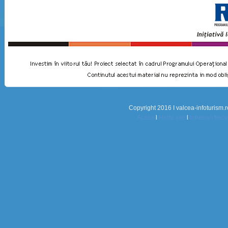
Copyright 2016 I valcea-infoturism.r
Acasa
l
Harta site
l
Intrebari frec