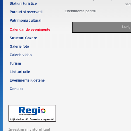
Statiuni turistice
sap
Evenimente pentru
Parcuri si rezervatii
Patrimoniu cultural
Luni,
Calendar de evenimente
Structuri Cazare
Galerie foto
Galerie video
Turism
Link-uri utile
Evenimente judetene
Contact
Investim în viitorul tău!