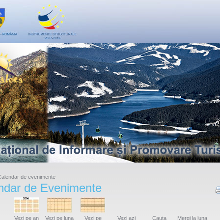
alendar de evenimente
ndar de Evenimente
Vezi pe an
Vezi pe luna
Vezi pe
Vezi azi
Cauta
Mergi la luna