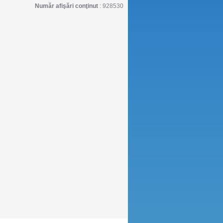
Număr afişări conţinut
: 928530