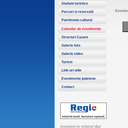
Statiuni turistice
Evenime
Parcuri si rezervatii
Patrimoniu cultural
Calendar de evenimente
Structuri Cazare
Galerie foto
Galerie video
Turism
Link-uri utile
Evenimente judetene
Contact
Investim în viitorul tău!