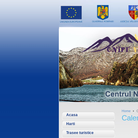
Home
C
Acasa
Cale
Harti
Trasee turistice