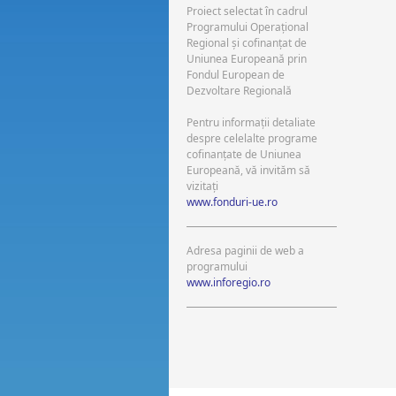
Proiect selectat în cadrul
Programului Operaţional
Regional şi cofinanţat de
Uniunea Europeană prin
Fondul European de
Dezvoltare Regională
Pentru informaţii detaliate
despre celelalte programe
cofinanţate de Uniunea
Europeană, vă invităm să
vizitaţi
www.fonduri-ue.ro
Adresa paginii de web a
programului
www.inforegio.ro