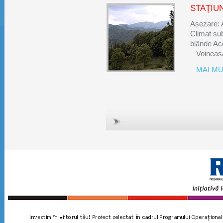
STAȚIU
Așezare: 
Climat sub
blânde Ac
– Voineas
MAI MUL