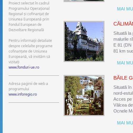
Proiect selectat în cadrul
Programului Operaţional
MAI MUL
Regional şi cofinanţat de
Uniunea Europeană prin
CĂLIMĂ
Fondul European de
Dezvoltare Regională
Situată la
malurile r
Pentru informaţii detaliate
E 81 (DN 
despre celelalte programe
cofinanţate de Uniunea
81 km sud
Europeană, vă invităm să
vizitaţi
MAI MUL
www.fonduri-ue.ro
BĂILE 
Adresa paginii de web a
Situată î
programului
nord-estu
www.inforegio.ro
Acces pe 
Vâlcea de
Ocnele Ma
MAI MUL