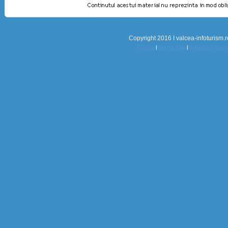
Copyright 2016 I valcea-infoturism.r
Acasa
l
Harta site
l
Intrebari frec