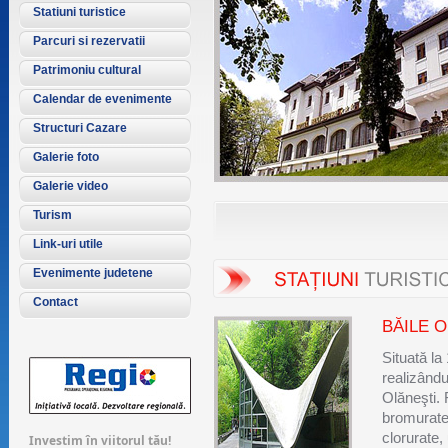
Statiuni turistice
Parcuri si rezervatii
Patrimoniu cultural
Calendar de evenimente
Structuri Cazare
Galerie foto
Galerie video
Turism
Link-uri utile
Evenimente judetene
Contact
BĂILE 
Situată l
realizând
Olăneşti. 
bromurate,
clorurate,
Investim în viitorul tău!