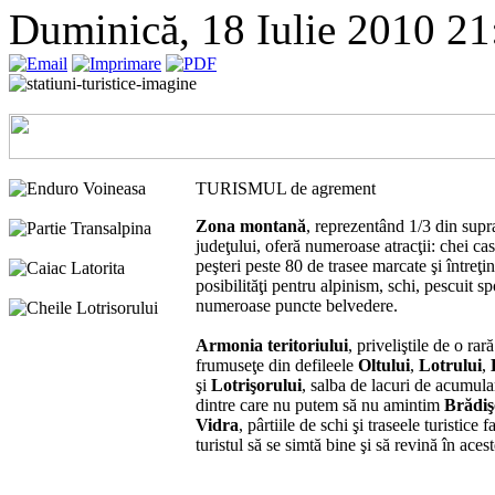
Duminică, 18 Iulie 2010 2
TURISMUL de agrement
Zona montană
, reprezentând 1/3 din supr
judeţului, oferă numeroase atracţii: chei ca
peşteri peste 80 de trasee marcate şi întreţi
posibilităţi pentru alpinism, schi, pescuit sp
numeroase puncte belvedere.
Armonia teritoriului
, priveliştile de o rară
frumuseţe din defileele
Oltului
,
Lotrului
,
şi
Lotrişorului
, salba de lacuri de acumula
dintre care nu putem să nu amintim
Brădi
Vidra
, pârtiile de schi şi traseele turistice f
turistul să se simtă bine şi să revină în acest