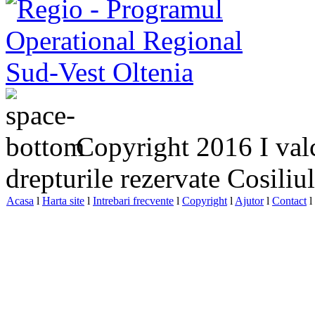
Copyright 2016 I valc
drepturile rezervate Cosiliu
Acasa
l
Harta site
l
Intrebari frecvente
l
Copyright
l
Ajutor
l
Contact
l