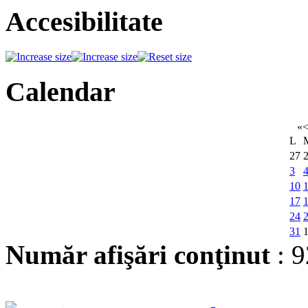
Accesibilitate
Calendar
«
L
27
3
10
17
24
31
Număr afişări conţinut
: 