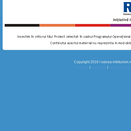
Copyright 2016 I valcea-infoturism.r
Acasa
l
Harta site
l
Intrebari frec