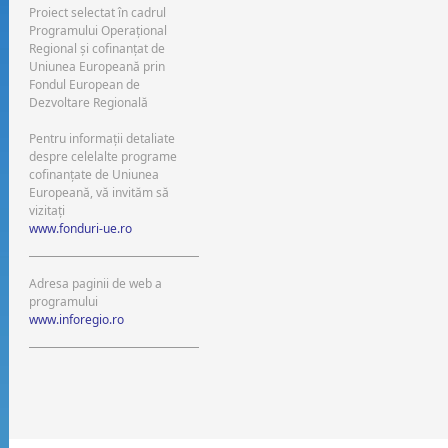
Proiect selectat în cadrul
Programului Operaţional
Regional şi cofinanţat de
Uniunea Europeană prin
Fondul European de
Dezvoltare Regională
Pentru informaţii detaliate
despre celelalte programe
cofinanţate de Uniunea
Europeană, vă invităm să
vizitaţi
www.fonduri-ue.ro
Adresa paginii de web a
programului
www.inforegio.ro