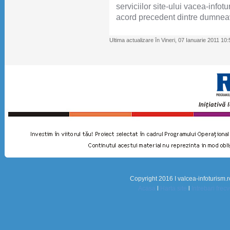
serviciilor site-ului vacea-infotu
acord precedent dintre dumneav
Ultima actualizare în Vineri, 07 Ianuarie 2011 10
Copyright 2016 I valcea-infoturism.r
Acasa
l
Harta site
l
Intrebari frec