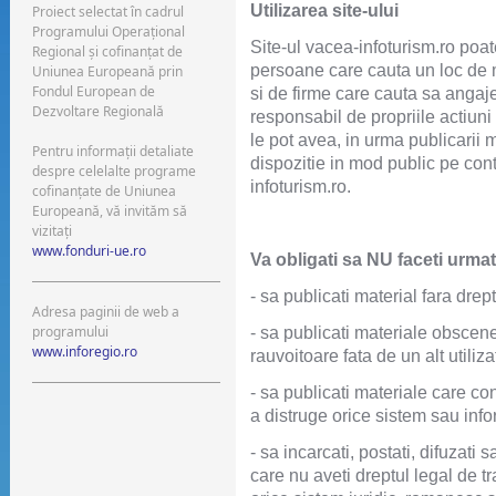
Utilizarea site-ului
Proiect selectat în cadrul
Programului Operaţional
Site-ul vacea-infoturism.ro poat
Regional şi cofinanţat de
persoane care cauta un loc de m
Uniunea Europeană prin
Fondul European de
si de firme care cauta sa angaje
Dezvoltare Regională
responsabil de propriile actiun
le pot avea, in urma publicarii m
Pentru informaţii detaliate
dispozitie in mod public pe cont
despre celelalte programe
infoturism.ro.
cofinanţate de Uniunea
Europeană, vă invităm să
vizitaţi
www.fonduri-ue.ro
Va obligati sa NU faceti urmat
- sa publicati material fara drep
Adresa paginii de web a
programului
- sa publicati materiale obsce
www.inforegio.ro
rauvoitoare fata de un alt utiliz
- sa publicati materiale care co
a distruge orice sistem sau info
- sa incarcati, postati, difuzati
care nu aveti dreptul legal de t