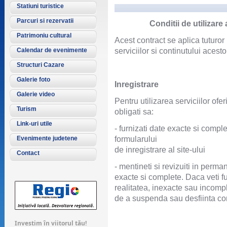
Statiuni turistice
Parcuri si rezervatii
Conditii de utilizare
Patrimoniu cultural
Acest contract se aplica tuturor u
Calendar de evenimente
serviciilor si continutului acesto
Structuri Cazare
Galerie foto
Inregistrare
Galerie video
Pentru utilizarea serviciilor ofer
Turism
obligati sa:
Link-uri utile
- furnizati date exacte si com
Evenimente judetene
formularului
de inregistrare al site-ului
Contact
- mentineti si revizuiti in perma
exacte si complete. Daca veti f
realitatea, inexacte sau incompl
de a suspenda sau desfiinta c
Investim în viitorul tău!