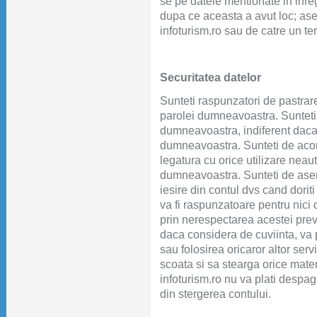
se pe datele mentionate in inr
dupa ce aceasta a avut loc; ase
infoturism.ro sau de catre un ter
Securitatea datelor
Sunteti raspunzatori de pastrarea
parolei dumneavoastra. Sunteti r
dumneavoastra, indiferent daca 
dumneavoastra. Sunteti de acord
legatura cu orice utilizare neauto
dumneavoastra. Sunteti de asem
iesire din contul dvs cand doriti
va fi raspunzatoare pentru nic
prin nerespectarea acestei prev
daca considera de cuviinta, va p
sau folosirea oricaror altor serv
scoata si sa stearga orice mater
infoturism.ro nu va plati despagu
din stergerea contului.