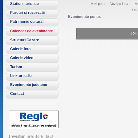
Statiuni turistice
Vezi pe an
Vezi pe luna
Ve
sap
Parcuri si rezervatii
Evenimente pentru
Patrimoniu cultural
Calendar de evenimente
Joi,
Structuri Cazare
Galerie foto
Galerie video
Turism
Link-uri utile
Evenimente judetene
Contact
Investim în viitorul tău!