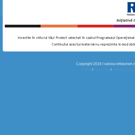
Copyright 2016 I valcea-infoturism.r
Acasa
l
Harta site
l
Intrebari frec