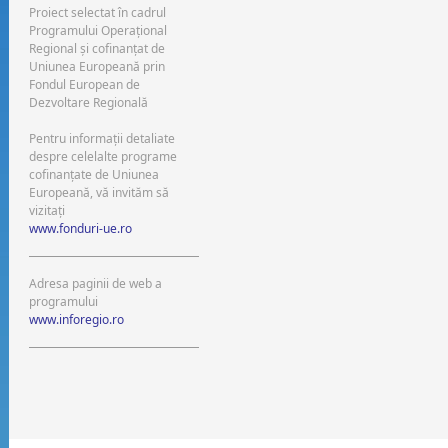
Proiect selectat în cadrul
Programului Operaţional
Regional şi cofinanţat de
Uniunea Europeană prin
Fondul European de
Dezvoltare Regională
Pentru informaţii detaliate
despre celelalte programe
cofinanţate de Uniunea
Europeană, vă invităm să
vizitaţi
www.fonduri-ue.ro
Adresa paginii de web a
programului
www.inforegio.ro