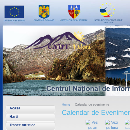
Home
Calendar de evenimente
Acasa
Calendar de Evenime
Harti
Trasee turistice