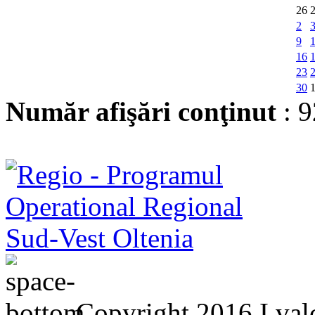
26
2
9
16
23
30
Număr afişări conţinut
: 
Copyright 2016 I valc