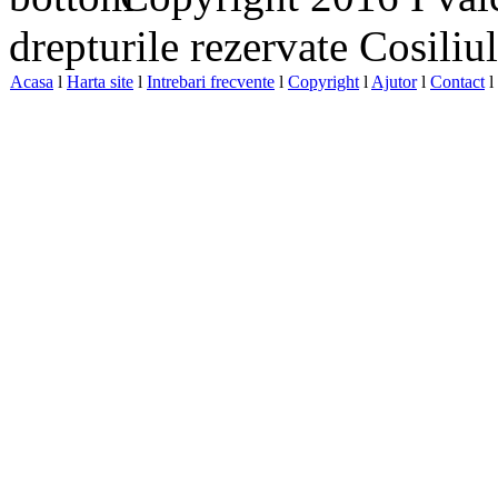
drepturile rezervate Cosiliu
Acasa
l
Harta site
l
Intrebari frecvente
l
Copyright
l
Ajutor
l
Contact
l