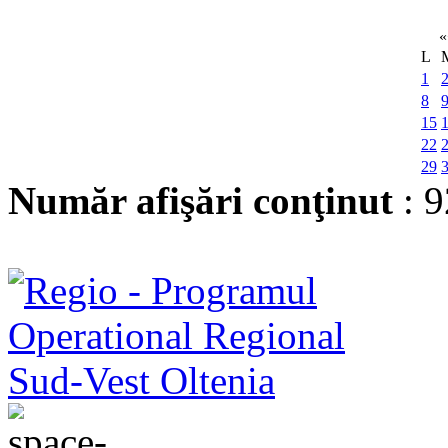
«
L
1
8
15
22
29
Număr afişări conţinut
: 