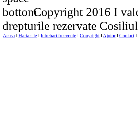
Copyright 2016 I valc
drepturile rezervate Cosiliu
Acasa
l
Harta site
l
Intrebari frecvente
l
Copyright
l
Ajutor
l
Contact
l