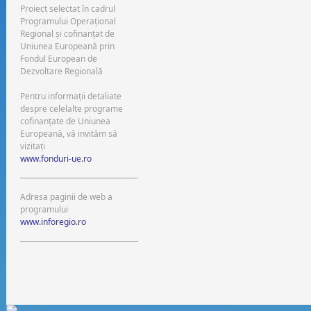
Proiect selectat în cadrul
Programului Operaţional
Regional şi cofinanţat de
Uniunea Europeană prin
Fondul European de
Dezvoltare Regională
Pentru informaţii detaliate
despre celelalte programe
cofinanţate de Uniunea
Europeană, vă invităm să
vizitaţi
www.fonduri-ue.ro
Adresa paginii de web a
programului
www.inforegio.ro