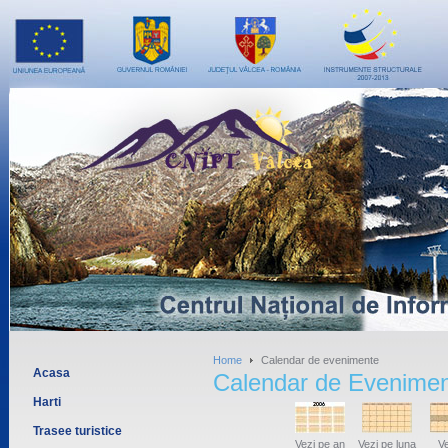
Home
Calendar de evenimente
Acasa
Calendar de Evenime
Harti
Trasee turistice
Vezi pe an
Vezi pe luna
Ve