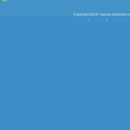
Copyright 2016 I valcea-infoturism.r
Acasa
l
Harta site
l
Intrebari frec