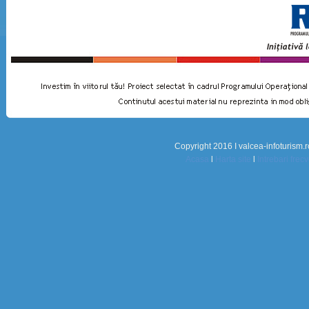
Copyright 2016 I valcea-infoturism.r
Acasa
l
Harta site
l
Intrebari frec