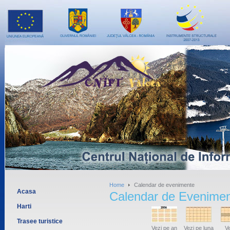
Home
Calendar de evenimente
Acasa
Calendar de Evenime
Harti
Trasee turistice
Vezi pe an
Vezi pe luna
Ve