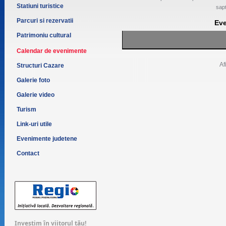
Statiuni turistice
sap
Parcuri si rezervatii
Ev
Patrimoniu cultural
Calendar de evenimente
Af
Structuri Cazare
Galerie foto
Galerie video
Turism
Link-uri utile
Evenimente judetene
Contact
Investim în viitorul tău!