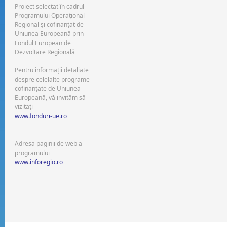
Proiect selectat în cadrul
Programului Operaţional
Regional şi cofinanţat de
Uniunea Europeană prin
Fondul European de
Dezvoltare Regională
Pentru informaţii detaliate
despre celelalte programe
cofinanţate de Uniunea
Europeană, vă invităm să
vizitaţi
www.fonduri-ue.ro
Adresa paginii de web a
programului
www.inforegio.ro