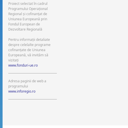
Proiect selectat în cadrul
Programului Operaţional
Regional şi cofinanţat de
Uniunea Europeană prin
Fondul European de
Dezvoltare Regională
Pentru informaţii detaliate
despre celelalte programe
cofinanţate de Uniunea
Europeană, vă invităm să
vizitaţi
www.fonduri-ue.ro
Adresa paginii de web a
programului
www.inforegio.ro