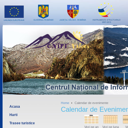
Home
Calendar de evenimente
Acasa
Calendar de Evenime
Harti
Trasee turistice
Vezi pe an
Vezi pe luna
Ve