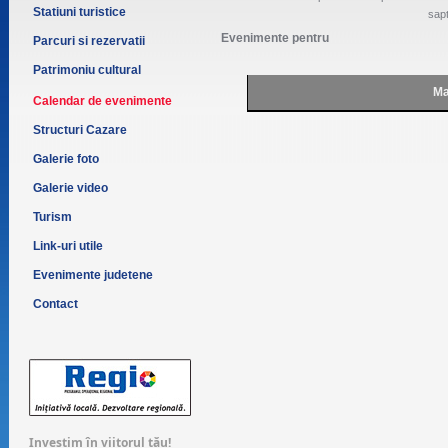
Statiuni turistice
sap
Evenimente pentru
Parcuri si rezervatii
Patrimoniu cultural
Ma
Calendar de evenimente
Structuri Cazare
Galerie foto
Galerie video
Turism
Link-uri utile
Evenimente judetene
Contact
Investim în viitorul tău!