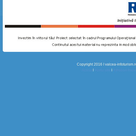
Copyright 2016 I valcea-infoturism.r
Acasa
l
Harta site
l
Intrebari frec