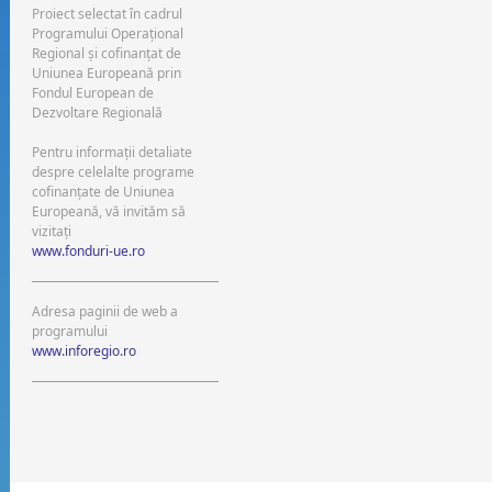
Proiect selectat în cadrul
Programului Operaţional
Regional şi cofinanţat de
Uniunea Europeană prin
Fondul European de
Dezvoltare Regională
Pentru informaţii detaliate
despre celelalte programe
cofinanţate de Uniunea
Europeană, vă invităm să
vizitaţi
www.fonduri-ue.ro
Adresa paginii de web a
programului
www.inforegio.ro