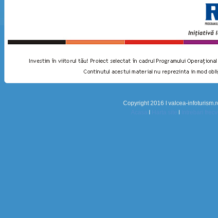
Copyright 2016 I valcea-infoturism.r
Acasa
l
Harta site
l
Intrebari frec